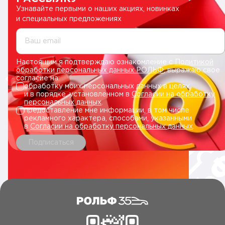
Узнавайте первыми о наших акциях, новинках
и специальных предложениях
Ваш email
Настоящим я подтверждаю ознакомление с
Политикой
обработки персональных данных РОЛЬФ
, выражаю свое
согласие на:
обработку моих персональных данных в целях
и в порядке, установленном в
Согласии на обработку
персональных данных
.
предоставление мне информации, в том числе
рекламного характера, способами, указанными
в
Согласии на обработку персональных данных
.
Подписаться