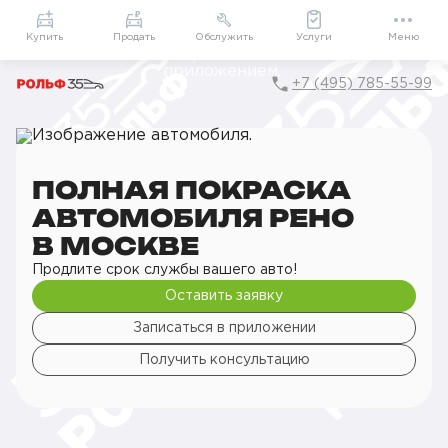
Приложение
Подарки внутри
Мой РОЛЬФ
Купить
Продать
Обслужить
Услуги
Меню
+7 (495) 785-55-99
Главная
РОЛЬФ Сервис
Сервис Renault
Кузовной ремонт
Покраска кузова
Полная покраска автомобиля
ПОЛНАЯ ПОКРАСКА
АВТОМОБИЛЯ РЕНО
В МОСКВЕ
Продлите срок службы вашего авто!
Оставить заявку
Записаться в приложении
Получить консультацию