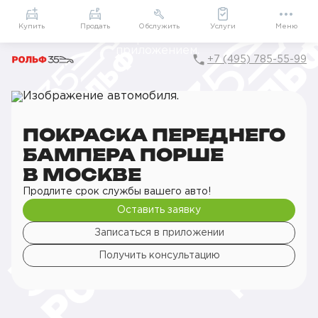
Приложение
Подарки внутри
Мой РОЛЬФ
Купить
Продать
Обслужить
Услуги
Меню
+7 (495) 785-55-99
Главная
РОЛЬФ Сервис
Сервис Porsche
Кузовной ремонт
Покраска деталей кузова
Покраска переднего бампера
ПОКРАСКА ПЕРЕДНЕГО
БАМПЕРА ПОРШЕ
В МОСКВЕ
Продлите срок службы вашего авто!
Оставить заявку
Записаться в приложении
Получить консультацию