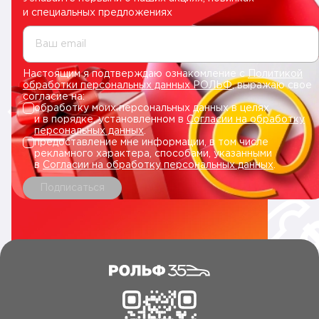
и специальных предложениях
Ваш email
Настоящим я подтверждаю ознакомление с
Политикой
обработки персональных данных РОЛЬФ
, выражаю свое
согласие на:
обработку моих персональных данных в целях
и в порядке, установленном в
Согласии на обработку
персональных данных
.
предоставление мне информации, в том числе
рекламного характера, способами, указанными
в
Согласии на обработку персональных данных
.
Подписаться