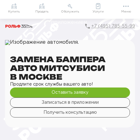
Приложение
Подарки внутри
Мой РОЛЬФ
Купить
Продать
Обслужить
Услуги
Меню
+7 (495) 785-55-99
Главная
РОЛЬФ Сервис
Сервис Mitsubishi
Кузовной ремонт
Замена деталей кузова
Замена бампера авто
ЗАМЕНА БАМПЕРА
АВТО МИТСУБИСИ
В МОСКВЕ
Продлите срок службы вашего авто!
Оставить заявку
Записаться в приложении
Получить консультацию