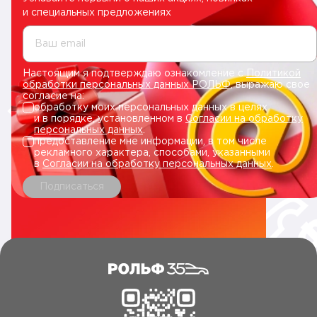
и специальных предложениях
Ваш email
Настоящим я подтверждаю ознакомление с
Политикой
обработки персональных данных РОЛЬФ
, выражаю свое
согласие на:
обработку моих персональных данных в целях
и в порядке, установленном в
Согласии на обработку
персональных данных
.
предоставление мне информации, в том числе
рекламного характера, способами, указанными
в
Согласии на обработку персональных данных
.
Подписаться