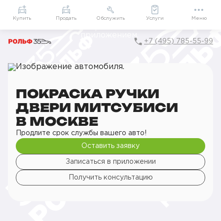
Приложение
Подарки внутри
Мой РОЛЬФ
Купить
Продать
Обслужить
Услуги
Меню
+7 (495) 785-55-99
Главная
РОЛЬФ Сервис
Сервис Mitsubishi
Кузовной ремонт
Покраска деталей кузова
Покраска ручки двери
ПОКРАСКА РУЧКИ
ДВЕРИ МИТСУБИСИ
В МОСКВЕ
Продлите срок службы вашего авто!
Оставить заявку
Записаться в приложении
Получить консультацию