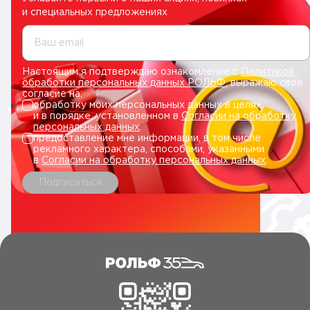
и специальных предложениях
Ваш email
Настоящим я подтверждаю ознакомление с
Политикой
обработки персональных данных РОЛЬФ
, выражаю свое
согласие на:
обработку моих персональных данных в целях
и в порядке, установленном в
Согласии на обработку
персональных данных
.
предоставление мне информации, в том числе
рекламного характера, способами, указанными
в
Согласии на обработку персональных данных
.
Подписаться