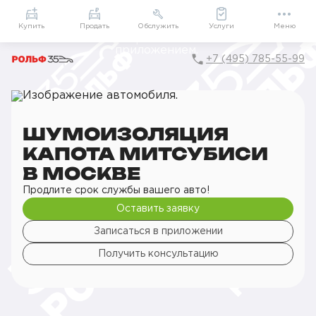
Приложение
Подарки внутри
Мой РОЛЬФ
Купить
Продать
Обслужить
Услуги
Меню
+7 (495) 785-55-99
Главная
РОЛЬФ Сервис
Сервис Mitsubishi
Детейлинг
Шумоизоляция
Шумоизоляция капота
ШУМОИЗОЛЯЦИЯ
КАПОТА МИТСУБИСИ
В МОСКВЕ
Продлите срок службы вашего авто!
Оставить заявку
Записаться в приложении
Получить консультацию