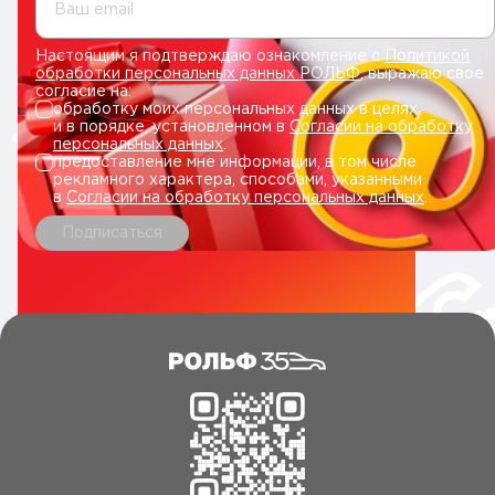
Ваш email
Настоящим я подтверждаю ознакомление с
Политикой
обработки персональных данных РОЛЬФ
, выражаю свое
согласие на:
обработку моих персональных данных в целях
и в порядке, установленном в
Согласии на обработку
персональных данных
.
предоставление мне информации, в том числе
рекламного характера, способами, указанными
в
Согласии на обработку персональных данных
.
Подписаться