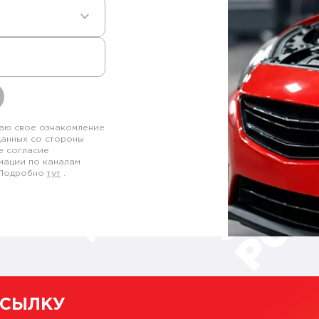
аю свое ознакомление
данных со стороны
е согласие
мации по каналам
. Подробно
тут
.
ССЫЛКУ