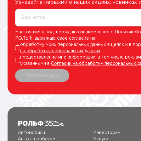
Узнавайте первыми о наших акциях, новинках
Ваш email
Настоящим я подтверждаю ознакомление с
Политикой 
РОЛЬФ
, выражаю свое согласие на:
обработку моих персональных данных в целях и в по
на обработку персональных данных
.
предоставление мне информации, в том числе реклам
указанными в
Согласии на обработку персональных д
Подписаться
Автомобили
Инвесторам
Авто c пробегом
Услуги