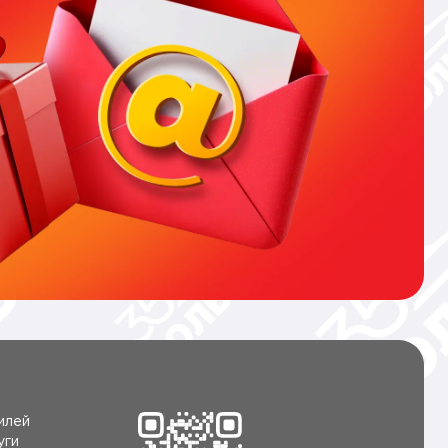
илей
уги