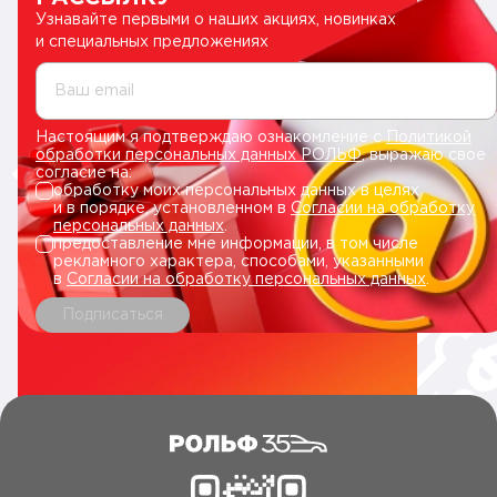
Узнавайте первыми о наших акциях, новинках
и специальных предложениях
Ваш email
Настоящим я подтверждаю ознакомление с
Политикой
обработки персональных данных РОЛЬФ
, выражаю свое
согласие на:
обработку моих персональных данных в целях
и в порядке, установленном в
Согласии на обработку
персональных данных
.
предоставление мне информации, в том числе
рекламного характера, способами, указанными
в
Согласии на обработку персональных данных
.
Подписаться