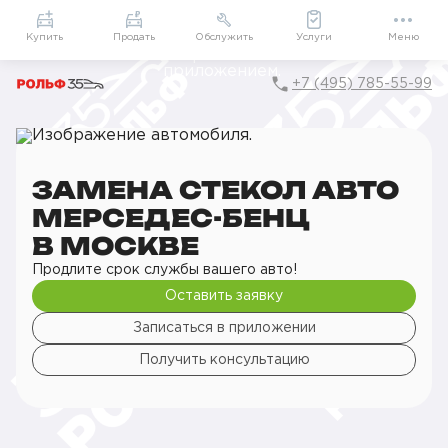
Приложение
Подарки внутри
Мой РОЛЬФ
Купить
Продать
Обслужить
Услуги
Меню
+7 (495) 785-55-99
Главная
РОЛЬФ Сервис
Сервис Mercedes-Benz
Кузовной ремонт
Замена стекол
Замена стекол авто
ЗАМЕНА СТЕКОЛ АВТО
МЕРСЕДЕС-БЕНЦ
В МОСКВЕ
Продлите срок службы вашего авто!
Оставить заявку
Записаться в приложении
Получить консультацию