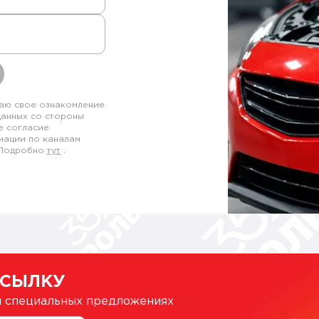
аю свое ознакомление
данных со стороны
е согласие
мации по каналам
. Подробно
тут
.
ССЫЛКУ
 и специальных предложениях