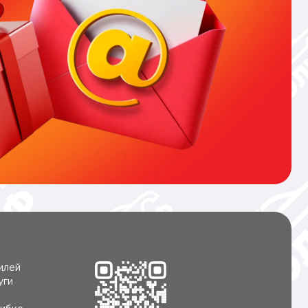
илей
уги