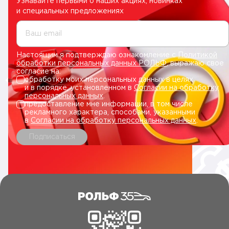
Узнавайте первыми о наших акциях, новинках
и специальных предложениях
Ваш email
Настоящим я подтверждаю ознакомление с
Политикой
обработки персональных данных РОЛЬФ
, выражаю свое
согласие на:
обработку моих персональных данных в целях
и в порядке, установленном в
Согласии на обработку
персональных данных
.
предоставление мне информации, в том числе
рекламного характера, способами, указанными
в
Согласии на обработку персональных данных
.
Подписаться