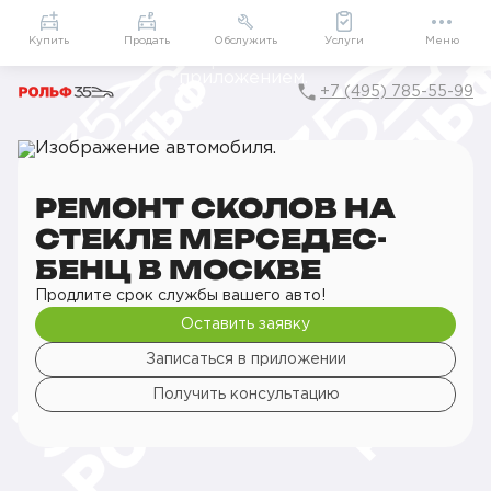
Приложение
Подарки внутри
Мой РОЛЬФ
Купить
Продать
Обслужить
Услуги
Меню
+7 (495) 785-55-99
Главная
РОЛЬФ Сервис
Сервис Mercedes-Benz
Кузовной ремонт
Ремонт стекол
Ремонт сколов на стекле
РЕМОНТ СКОЛОВ НА
СТЕКЛЕ МЕРСЕДЕС-
БЕНЦ В МОСКВЕ
Продлите срок службы вашего авто!
Оставить заявку
Записаться в приложении
Получить консультацию