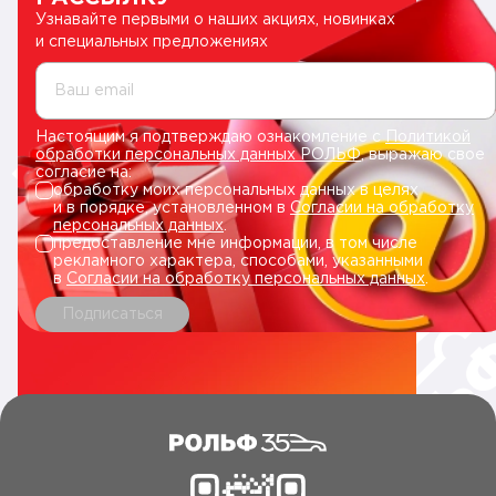
Узнавайте первыми о наших акциях, новинках
и специальных предложениях
Ваш email
Настоящим я подтверждаю ознакомление с
Политикой
обработки персональных данных РОЛЬФ
, выражаю свое
согласие на:
обработку моих персональных данных в целях
и в порядке, установленном в
Согласии на обработку
персональных данных
.
предоставление мне информации, в том числе
рекламного характера, способами, указанными
в
Согласии на обработку персональных данных
.
Подписаться