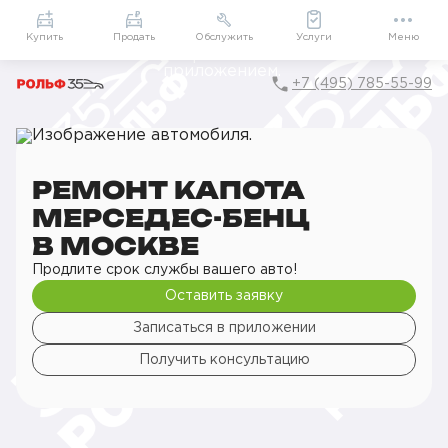
Приложение
Подарки внутри
Мой РОЛЬФ
Купить
Продать
Обслужить
Услуги
Меню
+7 (495) 785-55-99
Главная
РОЛЬФ Сервис
Сервис Mercedes-Benz
Кузовной ремонт
Ремонт деталей кузова
Ремонт капота
РЕМОНТ КАПОТА
МЕРСЕДЕС-БЕНЦ
В МОСКВЕ
Продлите срок службы вашего авто!
Оставить заявку
Записаться в приложении
Получить консультацию