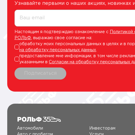
Узнавайте первыми о наших акциях, новинках
Ваш email
Настоящим я подтверждаю ознакомление с
Политикой 
РОЛЬФ
, выражаю свое согласие на:
обработку моих персональных данных в целях и в по
на обработку персональных данных
.
предоставление мне информации, в том числе реклам
указанными в
Согласии на обработку персональных д
Подписаться
Автомобили
Инвесторам
Авто c пробегом
Услуги