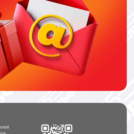
илей
уги