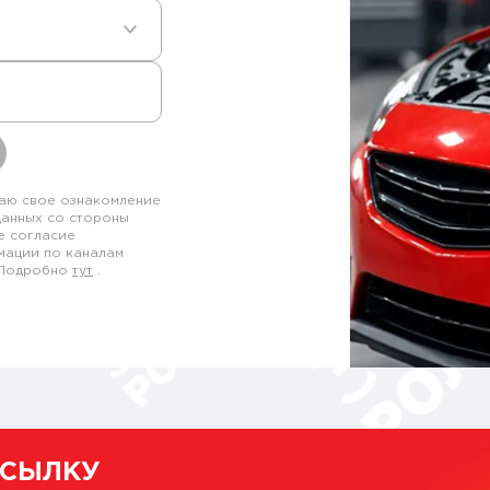
аю свое ознакомление
данных со стороны
е согласие
мации по каналам
. Подробно
тут
.
ССЫЛКУ