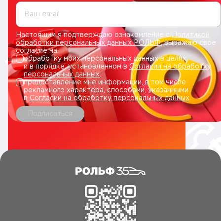
Ваш email
Настоящим я подтверждаю ознакомление с
Политикой
обработки персональных данных РОЛЬФ
, выражаю свое
согласие на:
обработку моих персональных данных в целях
и в порядке, установленном в
Согласии на обработку
персональных данных
.
предоставление мне информации, в том числе
рекламного характера, способами, указанными
в
Согласии на обработку персональных данных
.
Подписаться