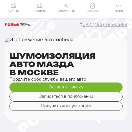
Приложение
Подарки внутри
Мой РОЛЬФ
Купить
Продать
Обслужить
Услуги
Меню
+7 (495) 785-55-99
Главная
РОЛЬФ Сервис
Сервис Mazda
Детейлинг
Шумоизоляция
Шумоизоляция авто
ШУМОИЗОЛЯЦИЯ
АВТО МАЗДА
В МОСКВЕ
Продлите срок службы вашего авто!
Оставить заявку
Записаться в приложении
Получить консультацию