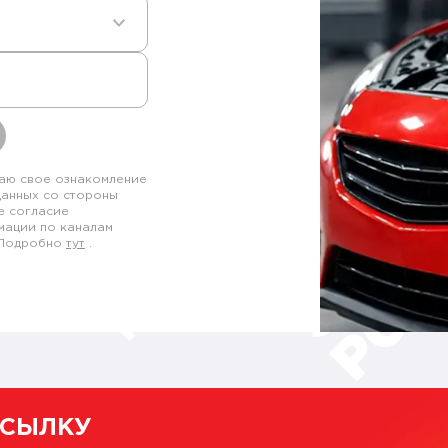
аю свое ознакомление
данных со стороны
е согласие
мации по каналам
. Подробно
тут
.
ССЫЛКУ