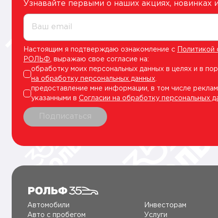
Узнавайте первыми о наших акциях, новинках
Ваш email
Настоящим я подтверждаю ознакомление с
Политикой 
РОЛЬФ
, выражаю свое согласие на:
обработку моих персональных данных в целях и в по
на обработку персональных данных
.
предоставление мне информации, в том числе реклам
указанными в
Согласии на обработку персональных д
Подписаться
Автомобили
Инвесторам
Авто c пробегом
Услуги