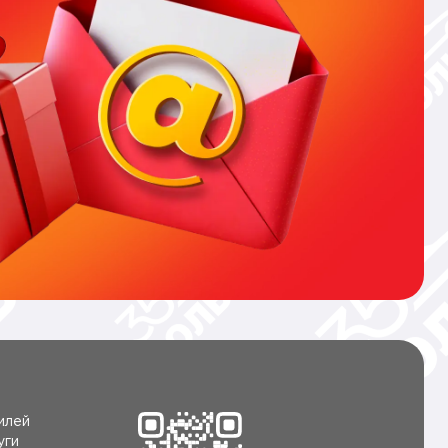
илей
уги