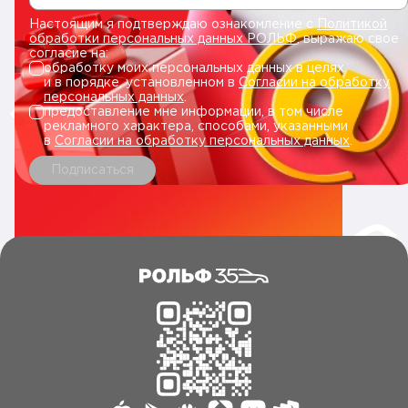
Настоящим я подтверждаю ознакомление с
Политикой
обработки персональных данных РОЛЬФ
, выражаю свое
согласие на:
обработку моих персональных данных в целях
и в порядке, установленном в
Согласии на обработку
персональных данных
.
предоставление мне информации, в том числе
рекламного характера, способами, указанными
в
Согласии на обработку персональных данных
.
Подписаться