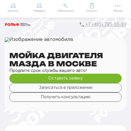
Приложение
Подарки внутри
Мой РОЛЬФ
Купить
Продать
Обслужить
Услуги
Меню
+7 (495) 785-55-99
Главная
РОЛЬФ Сервис
Сервис Mazda
Детейлинг
Мойка
Мойка двигателя
МОЙКА ДВИГАТЕЛЯ
МАЗДА В МОСКВЕ
Продлите срок службы вашего авто!
Оставить заявку
Записаться в приложении
Получить консультацию