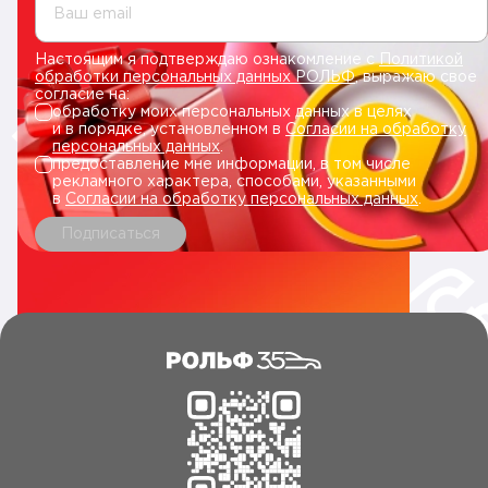
Ваш email
Настоящим я подтверждаю ознакомление с
Политикой
обработки персональных данных РОЛЬФ
, выражаю свое
согласие на:
обработку моих персональных данных в целях
и в порядке, установленном в
Согласии на обработку
персональных данных
.
предоставление мне информации, в том числе
рекламного характера, способами, указанными
в
Согласии на обработку персональных данных
.
Подписаться