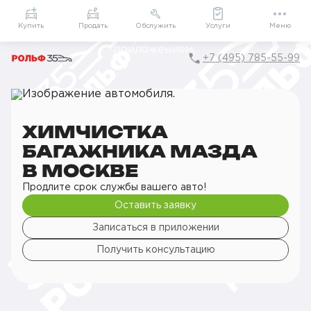
Приложение
Подарки внутри
Мой РОЛЬФ
Купить
Продать
Обслужить
Услуги
Меню
+7 (495) 785-55-99
Главная
РОЛЬФ Сервис
Сервис Mazda
Детейлинг
Химчистка
Химчистка багажника
ХИМЧИСТКА
БАГАЖНИКА МАЗДА
В МОСКВЕ
Продлите срок службы вашего авто!
Оставить заявку
Записаться в приложении
Получить консультацию