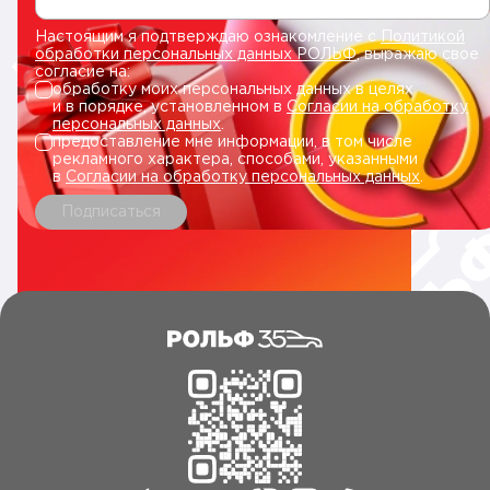
Настоящим я подтверждаю ознакомление с
Политикой
обработки персональных данных РОЛЬФ
, выражаю свое
согласие на:
обработку моих персональных данных в целях
и в порядке, установленном в
Согласии на обработку
персональных данных
.
предоставление мне информации, в том числе
рекламного характера, способами, указанными
в
Согласии на обработку персональных данных
.
Подписаться