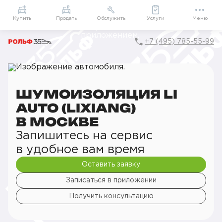
Приложение
Подарки внутри
Мой РОЛЬФ
Купить
Продать
Обслужить
Услуги
Меню
+7 (495) 785-55-99
Главная
Сервис
Сервис Li Auto (Lixiang)
Детейлинг
Шумоизоляция
ШУМОИЗОЛЯЦИЯ LI
AUTO (LIXIANG)
В МОСКВЕ
Запишитесь на сервис
в удобное вам время
Оставить заявку
Записаться в приложении
Получить консультацию