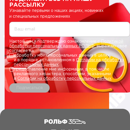
РАССЫЛКУ
Узнавайте первыми о наших акциях, новинках
и специальных предложениях
Ваш email
Настоящим я подтверждаю ознакомление с
Политикой
обработки персональных данных РОЛЬФ
, выражаю свое
согласие на:
обработку моих персональных данных в целях
и в порядке, установленном в
Согласии на обработку
персональных данных
.
предоставление мне информации, в том числе
рекламного характера, способами, указанными
в
Согласии на обработку персональных данных
.
Подписаться