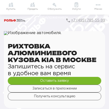
Приложение
Подарки внутри
Мой РОЛЬФ
Купить
Продать
Обслужить
Услуги
Меню
+7 (495) 785-55-99
Главная
Сервис
Сервис Kia
Кузовной ремонт
Рихтовка алюминиевого кузова
РИХТОВКА
АЛЮМИНИЕВОГО
КУЗОВА KIA В МОСКВЕ
Запишитесь на сервис
в удобное вам время
Оставить заявку
Записаться в приложении
Получить консультацию