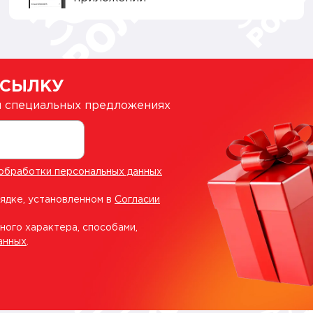
ССЫЛКУ
 и специальных предложениях
обработки персональных данных
рядке, установленном в
Согласии
ного характера, способами,
анных
.