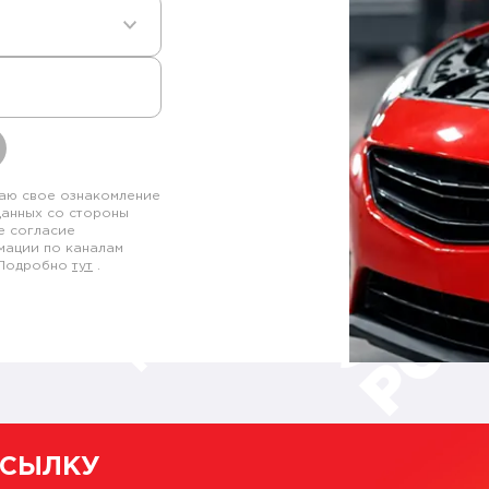
аю свое ознакомление
данных со стороны
е согласие
мации по каналам
. Подробно
тут
.
ССЫЛКУ