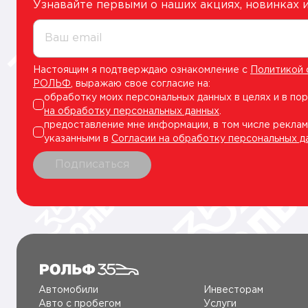
Узнавайте первыми о наших акциях, новинках
Ваш email
Настоящим я подтверждаю ознакомление с
Политикой 
РОЛЬФ
, выражаю свое согласие на:
обработку моих персональных данных в целях и в по
на обработку персональных данных
.
предоставление мне информации, в том числе реклам
указанными в
Согласии на обработку персональных д
Подписаться
Автомобили
Инвесторам
Авто c пробегом
Услуги