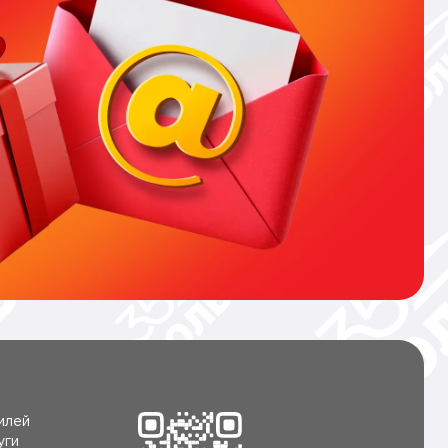
илей
уги