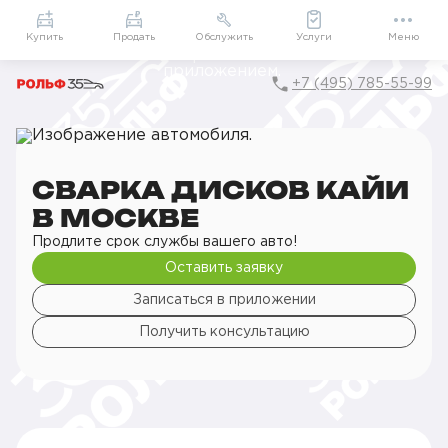
Приложение
Подарки внутри
Мой РОЛЬФ
Купить
Продать
Обслужить
Услуги
Меню
+7 (495) 785-55-99
Главная
РОЛЬФ Сервис
Сервис KAIYI
Шиномонтаж
Ремонт дисков
Сварка дисков
СВАРКА ДИСКОВ КАЙИ
В МОСКВЕ
Продлите срок службы вашего авто!
Оставить заявку
Записаться в приложении
Получить консультацию