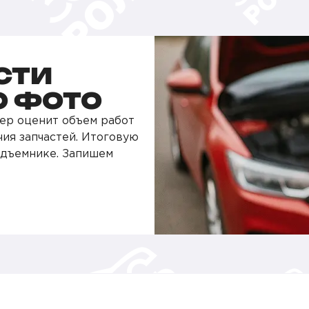
СТИ
О ФОТО
ер оценит объем работ
чия запчастей. Итоговую
одъемнике. Запишем