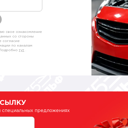
аю свое ознакомление
данных со стороны
е согласие
мации по каналам
. Подробно
тут
.
ССЫЛКУ
 и специальных предложениях