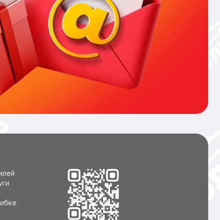
илей
уги
ибке