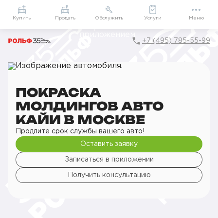
Приложение
Подарки внутри
Мой РОЛЬФ
Купить
Продать
Обслужить
Услуги
Меню
+7 (495) 785-55-99
Главная
РОЛЬФ Сервис
Сервис KAIYI
Кузовной ремонт
Покраска деталей кузова
Покраска молдингов авто
ПОКРАСКА
МОЛДИНГОВ АВТО
КАЙИ В МОСКВЕ
Продлите срок службы вашего авто!
Оставить заявку
Записаться в приложении
Получить консультацию