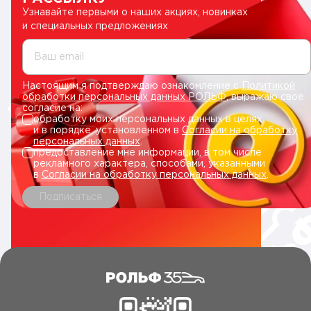
Узнавайте первыми о наших акциях, новинках
и специальных предложениях
Ваш email
Настоящим я подтверждаю ознакомление с
Политикой
обработки персональных данных РОЛЬФ
, выражаю свое
согласие на:
обработку моих персональных данных в целях
и в порядке, установленном в
Согласии на обработку
персональных данных
.
предоставление мне информации, в том числе
рекламного характера, способами, указанными
в
Согласии на обработку персональных данных
.
Подписаться