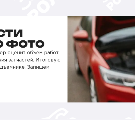
СТИ
О ФОТО
ер оценит объем работ
чия запчастей. Итоговую
одъемнике. Запишем