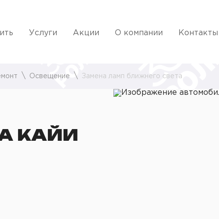
ить
Услуги
Акции
О компании
Контакты
емонт
Освещение
Замена ламп ближнего света
А КАЙИ