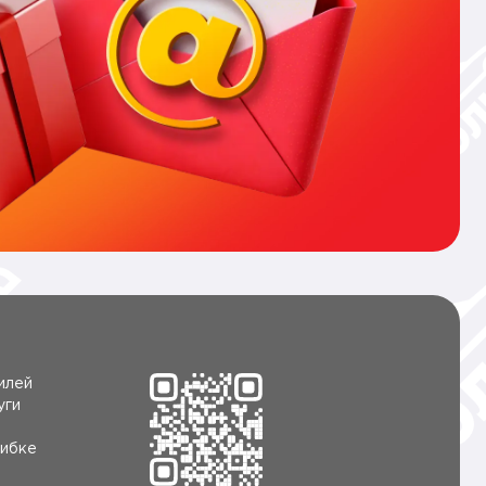
илей
уги
ибке