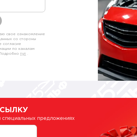
аю свое ознакомление
данных со стороны
е согласие
мации по каналам
. Подробно
тут
.
ССЫЛКУ
 и специальных предложениях