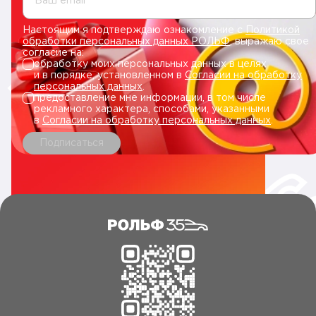
Ваш email
Настоящим я подтверждаю ознакомление с
Политикой
обработки персональных данных РОЛЬФ
, выражаю свое
согласие на:
обработку моих персональных данных в целях
и в порядке, установленном в
Согласии на обработку
персональных данных
.
предоставление мне информации, в том числе
рекламного характера, способами, указанными
в
Согласии на обработку персональных данных
.
Подписаться