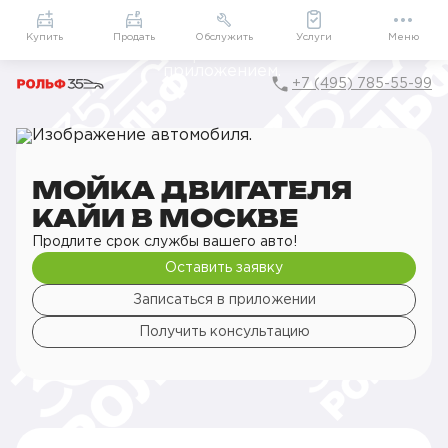
Приложение
Подарки внутри
Мой РОЛЬФ
Купить
Продать
Обслужить
Услуги
Меню
+7 (495) 785-55-99
Главная
РОЛЬФ Сервис
Сервис KAIYI
Детейлинг
Мойка
Мойка двигателя
МОЙКА ДВИГАТЕЛЯ
КАЙИ В МОСКВЕ
Продлите срок службы вашего авто!
Оставить заявку
Записаться в приложении
Получить консультацию