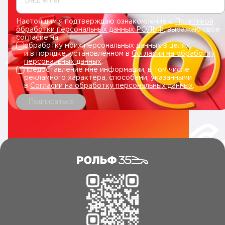
Ваш email
Настоящим я подтверждаю ознакомление с
Политикой
обработки персональных данных РОЛЬФ
, выражаю свое
согласие на:
обработку моих персональных данных в целях
и в порядке, установленном в
Согласии на обработку
персональных данных
.
предоставление мне информации, в том числе
рекламного характера, способами, указанными
в
Согласии на обработку персональных данных
.
Подписаться