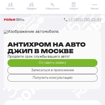
Приложение
Подарки внутри
Мой РОЛЬФ
Купить
Продать
Обслужить
Услуги
Меню
+7 (495) 785-55-99
Главная
РОЛЬФ Сервис
Сервис Jeep
Детейлинг
Оклейка деталей кузова
Антихром на авто
АНТИХРОМ НА АВТО
ДЖИП В МОСКВЕ
Продлите срок службы вашего авто!
Оставить заявку
Записаться в приложении
Получить консультацию