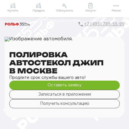
Приложение
Подарки внутри
Мой РОЛЬФ
Купить
Продать
Обслужить
Услуги
Меню
+7 (495) 785-55-99
Главная
РОЛЬФ Сервис
Сервис Jeep
Детейлинг
Обработка зеркал и стёкол
Полировка автостекол
ПОЛИРОВКА
АВТОСТЕКОЛ ДЖИП
В МОСКВЕ
Продлите срок службы вашего авто!
Оставить заявку
Записаться в приложении
Получить консультацию