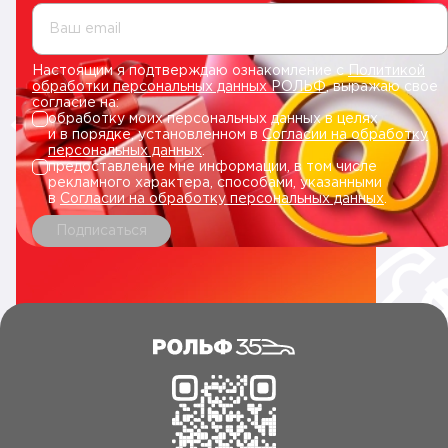
Ваш email
Настоящим я подтверждаю ознакомление с
Политикой
обработки персональных данных РОЛЬФ
, выражаю свое
согласие на:
обработку моих персональных данных в целях
и в порядке, установленном в
Согласии на обработку
персональных данных
.
предоставление мне информации, в том числе
рекламного характера, способами, указанными
в
Согласии на обработку персональных данных
.
Подписаться