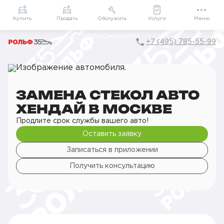
Приложение
Подарки внутри
Мой РОЛЬФ
Купить
Продать
Обслужить
Услуги
Меню
+7 (495) 785-55-99
Главная
РОЛЬФ Сервис
Сервис Hyundai
Кузовной ремонт
Замена стекол
Замена стекол авто
ЗАМЕНА СТЕКОЛ АВТО
ХЕНДАЙ В МОСКВЕ
Продлите срок службы вашего авто!
Оставить заявку
Записаться в приложении
Получить консультацию