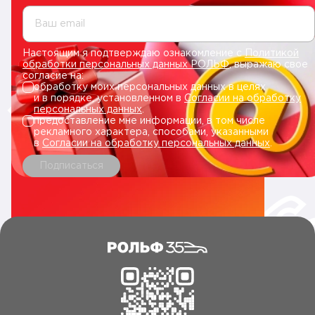
Ваш email
Настоящим я подтверждаю ознакомление с
Политикой
обработки персональных данных РОЛЬФ
, выражаю свое
согласие на:
обработку моих персональных данных в целях
и в порядке, установленном в
Согласии на обработку
персональных данных
.
предоставление мне информации, в том числе
рекламного характера, способами, указанными
в
Согласии на обработку персональных данных
.
Подписаться