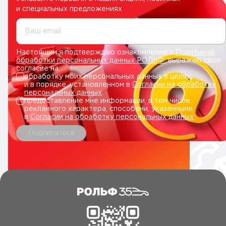
и специальных предложениях
Ваш email
Настоящим я подтверждаю ознакомление с
Политикой
обработки персональных данных РОЛЬФ
, выражаю свое
согласие на:
обработку моих персональных данных в целях
и в порядке, установленном в
Согласии на обработку
персональных данных
.
предоставление мне информации, в том числе
рекламного характера, способами, указанными
в
Согласии на обработку персональных данных
.
Подписаться