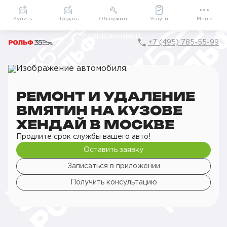
Приложение
Подарки внутри
Мой РОЛЬФ
Купить
Продать
Обслужить
Услуги
Меню
+7 (495) 785-55-99
Главная
РОЛЬФ Сервис
Сервис Hyundai
Кузовной ремонт
Ремонт деталей кузова
Ремонт и удаление вмятин на кузове
РЕМОНТ И УДАЛЕНИЕ
ВМЯТИН НА КУЗОВЕ
ХЕНДАЙ В МОСКВЕ
Продлите срок службы вашего авто!
Оставить заявку
Записаться в приложении
Получить консультацию