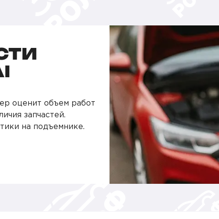
СТИ
I
ер оценит объем работ
личия запчастей.
тики на подъемнике.