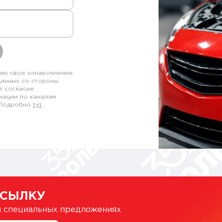
аю свое ознакомление
данных со стороны
е согласие
мации по каналам
. Подробно
тут
.
ССЫЛКУ
 и специальных предложениях