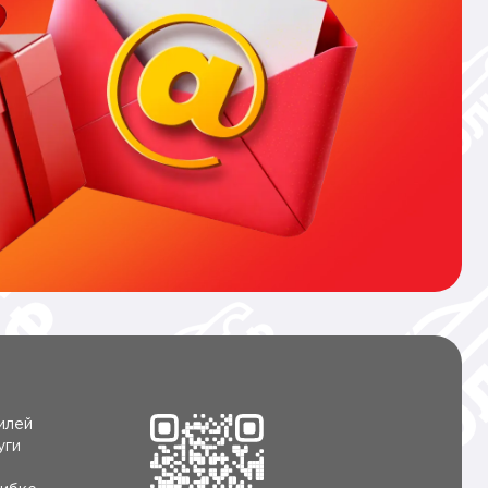
илей
уги