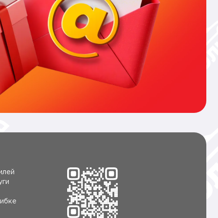
илей
уги
ибке