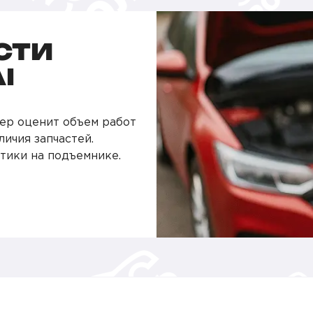
СТИ
I
ер оценит объем работ
личия запчастей.
тики на подъемнике.