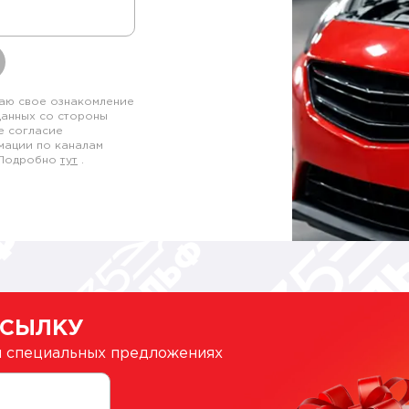
аю свое ознакомление
данных со стороны
е согласие
мации по каналам
. Подробно
тут
.
ССЫЛКУ
 и специальных предложениях