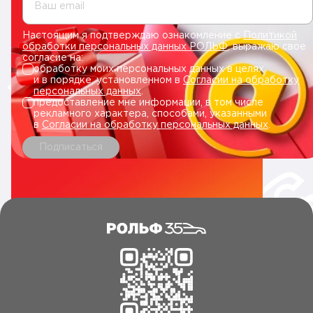
Ваш email
Настоящим я подтверждаю ознакомление с
Политикой
обработки персональных данных РОЛЬФ
, выражаю свое
согласие на:
обработку моих персональных данных в целях
и в порядке, установленном в
Согласии на обработку
персональных данных
.
предоставление мне информации, в том числе
рекламного характера, способами, указанными
в
Согласии на обработку персональных данных
.
Подписаться