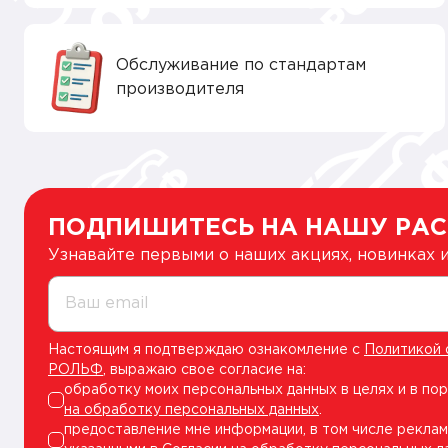
Обслуживание по стандартам
производителя
ПОДПИШИТЕСЬ НА НАШУ РА
Узнавайте первыми о наших акциях, новинках
Ваш email
Настоящим я подтверждаю ознакомление с
Политикой 
РОЛЬФ
, выражаю свое согласие на:
обработку моих персональных данных в целях и в по
на обработку персональных данных
.
предоставление мне информации, в том числе реклам