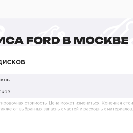
ИСА FORD В МОСКВЕ
ДИСКОВ
сков
сков
тировочная стоимость. Цена может измениться. Конечная стои
 также от выбранных запасных частей и расходных материалов