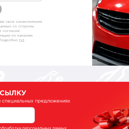
аю свое ознакомление
данных со стороны
е согласие
мации по каналам
. Подробно
тут
.
ССЫЛКУ
 и специальных предложениях
обработки персональных данных