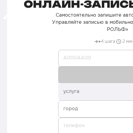
ОНЛАЙН-ЗАПИСЬ
Самостоятельно запишите авто
Управляйте записью в мобильн
РОЛЬФ»
4 шага
2 ми
А000AA00
услуга
город
телефон