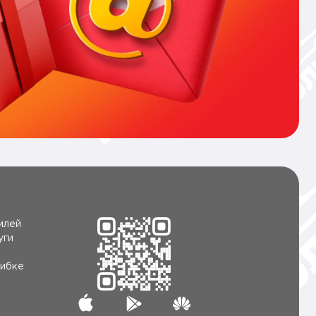
илей
уги
ибке