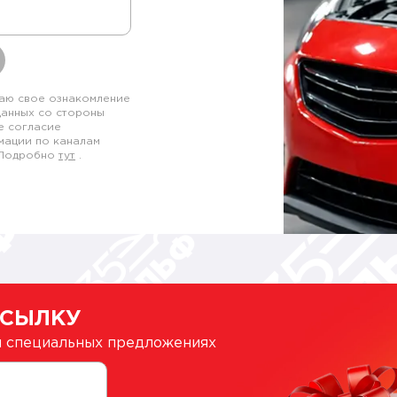
аю свое ознакомление
данных со стороны
е согласие
мации по каналам
. Подробно
тут
.
ССЫЛКУ
 и специальных предложениях