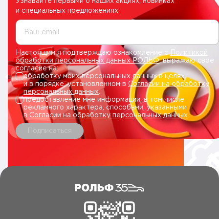
Узнавайте первыми о наших акциях, новинках
и специальных предложениях
Ваш email
Настоящим я подтверждаю ознакомление с
Политикой
обработки персональных данных РОЛЬФ
, выражаю свое
согласие на:
обработку моих персональных данных в целях
и в порядке, установленном в
Согласии на обработку
персональных данных
.
предоставление мне информации, в том числе
рекламного характера, способами, указанными
в
Согласии на обработку персональных данных
.
Подписаться