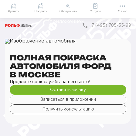
Приложение
Подарки внутри
Мой РОЛЬФ
Купить
Продать
Обслужить
Услуги
Меню
+7 (495) 785-55-99
Главная
РОЛЬФ Сервис
Сервис Ford
Кузовной ремонт
Покраска кузова
Полная покраска автомобиля
ПОЛНАЯ ПОКРАСКА
АВТОМОБИЛЯ ФОРД
В МОСКВЕ
Продлите срок службы вашего авто!
Оставить заявку
Записаться в приложении
Получить консультацию