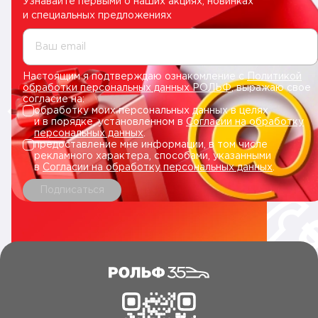
Узнавайте первыми о наших акциях, новинках
и специальных предложениях
Ваш email
Настоящим я подтверждаю ознакомление с
Политикой
обработки персональных данных РОЛЬФ
, выражаю свое
согласие на:
обработку моих персональных данных в целях
и в порядке, установленном в
Согласии на обработку
персональных данных
.
предоставление мне информации, в том числе
рекламного характера, способами, указанными
в
Согласии на обработку персональных данных
.
Подписаться