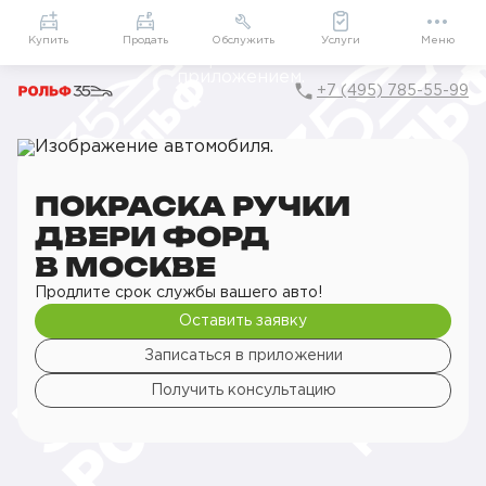
Приложение
Подарки внутри
Мой РОЛЬФ
Купить
Продать
Обслужить
Услуги
Меню
+7 (495) 785-55-99
Главная
РОЛЬФ Сервис
Сервис Ford
Кузовной ремонт
Покраска деталей кузова
Покраска ручки двери
ПОКРАСКА РУЧКИ
ДВЕРИ ФОРД
В МОСКВЕ
Продлите срок службы вашего авто!
Оставить заявку
Записаться в приложении
Получить консультацию