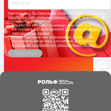
Ваш email
Настоящим я подтверждаю ознакомление с
Политикой
обработки персональных данных РОЛЬФ
, выражаю свое
согласие на:
обработку моих персональных данных в целях
и в порядке, установленном в
Согласии на обработку
персональных данных
.
предоставление мне информации, в том числе
рекламного характера, способами, указанными
в
Согласии на обработку персональных данных
.
Подписаться