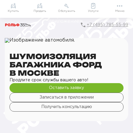
Приложение
Подарки внутри
Мой РОЛЬФ
Купить
Продать
Обслужить
Услуги
Меню
+7 (495) 785-55-99
Главная
РОЛЬФ Сервис
Сервис Ford
Детейлинг
Шумоизоляция
Шумоизоляция багажника
ШУМОИЗОЛЯЦИЯ
БАГАЖНИКА ФОРД
В МОСКВЕ
Продлите срок службы вашего авто!
Оставить заявку
Записаться в приложении
Получить консультацию