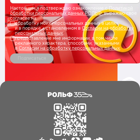
Настоящим я подтверждаю ознакомление с
Политикой
обработки персональных данных РОЛЬФ
, выражаю свое
согласие на:
обработку моих персональных данных в целях
и в порядке, установленном в
Согласии на обработку
персональных данных
.
предоставление мне информации, в том числе
рекламного характера, способами, указанными
в
Согласии на обработку персональных данных
.
Подписаться