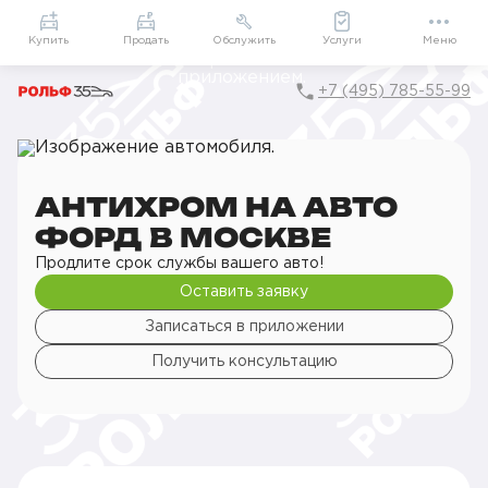
Приложение
Подарки внутри
Мой РОЛЬФ
Купить
Продать
Обслужить
Услуги
Меню
+7 (495) 785-55-99
Главная
РОЛЬФ Сервис
Сервис Ford
Детейлинг
Оклейка деталей кузова
Антихром на авто
АНТИХРОМ НА АВТО
ФОРД В МОСКВЕ
Продлите срок службы вашего авто!
Оставить заявку
Записаться в приложении
Получить консультацию