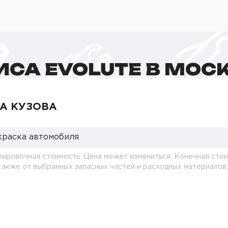
ИСА EVOLUTE В МОС
А КУЗОВА
краска автомобиля
тировочная стоимость. Цена может измениться. Конечная стои
 также от выбранных запасных частей и расходных материалов