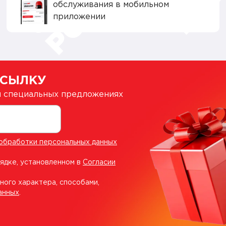
обслуживания в мобильном
приложении
ССЫЛКУ
 и специальных предложениях
обработки персональных данных
рядке, установленном в
Согласии
ного характера, способами,
анных
.