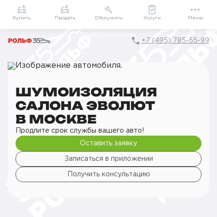
Приложение
Подарки внутри
Мой РОЛЬФ
Купить
Продать
Обслужить
Услуги
Меню
+7 (495) 785-55-99
Главная
РОЛЬФ Сервис
Сервис Evolute
Детейлинг
Шумоизоляция
Шумоизоляция салона
ШУМОИЗОЛЯЦИЯ
САЛОНА ЭВОЛЮТ
В МОСКВЕ
Продлите срок службы вашего авто!
Оставить заявку
Записаться в приложении
Получить консультацию