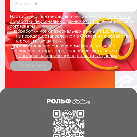
Ваш email
Настоящим я подтверждаю ознакомление с
Политикой
обработки персональных данных РОЛЬФ
, выражаю свое
согласие на:
обработку моих персональных данных в целях
и в порядке, установленном в
Согласии на обработку
персональных данных
.
предоставление мне информации, в том числе
рекламного характера, способами, указанными
в
Согласии на обработку персональных данных
.
Подписаться