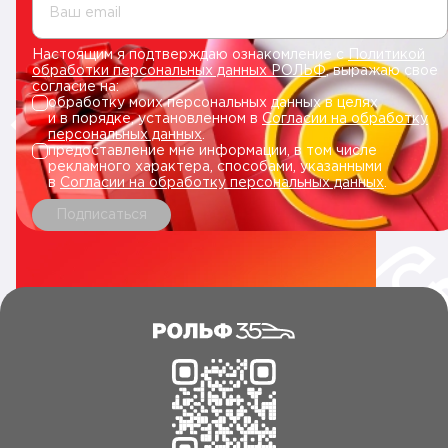
Ваш email
Настоящим я подтверждаю ознакомление с
Политикой
обработки персональных данных РОЛЬФ
, выражаю свое
согласие на:
обработку моих персональных данных в целях
и в порядке, установленном в
Согласии на обработку
персональных данных
.
предоставление мне информации, в том числе
рекламного характера, способами, указанными
в
Согласии на обработку персональных данных
.
Подписаться