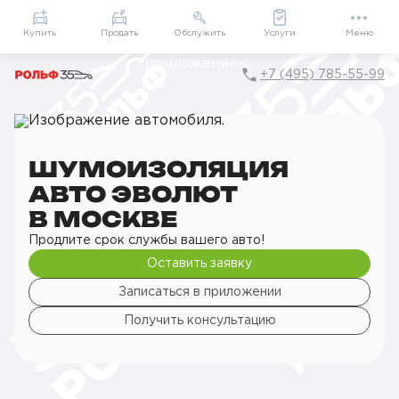
Приложение
Подарки внутри
Мой РОЛЬФ
Купить
Продать
Обслужить
Услуги
Меню
+7 (495) 785-55-99
Главная
РОЛЬФ Сервис
Сервис Evolute
Детейлинг
Шумоизоляция
Шумоизоляция авто
ШУМОИЗОЛЯЦИЯ
АВТО ЭВОЛЮТ
В МОСКВЕ
Продлите срок службы вашего авто!
Оставить заявку
Записаться в приложении
Получить консультацию