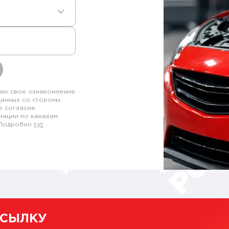
аю свое ознакомление
данных со стороны
е согласие
мации по каналам
. Подробно
тут
.
ССЫЛКУ