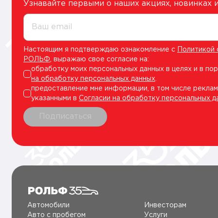
Узнавайте первыми о наших акциях, новинках
Ваш email
Настоящим я подтверждаю ознакомление с
Политикой 
РОЛЬФ
, выражаю свое согласие на:
обработку моих персональных данных в целях и в по
на обработку персональных данных
.
предоставление мне информации, в том числе реклам
указанными в
Согласии на обработку персональных д
Подписаться
Автомобили
Инвесторам
Авто c пробегом
Услуги