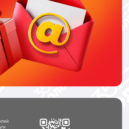
илей
уги