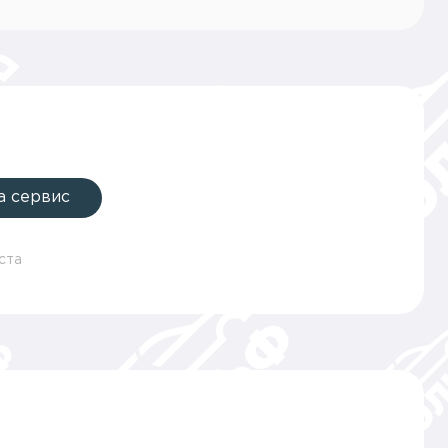
а сервис
ста