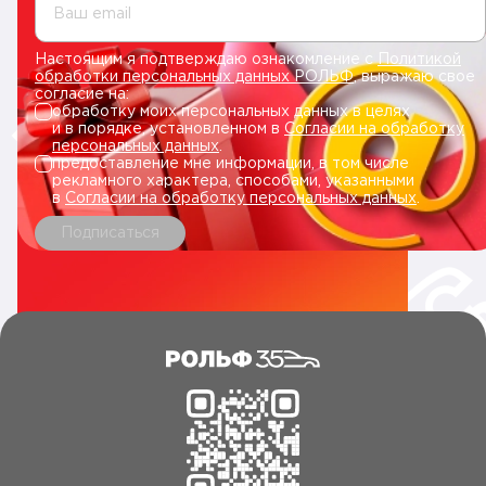
Ваш email
Настоящим я подтверждаю ознакомление с
Политикой
обработки персональных данных РОЛЬФ
, выражаю свое
согласие на:
обработку моих персональных данных в целях
и в порядке, установленном в
Согласии на обработку
персональных данных
.
предоставление мне информации, в том числе
рекламного характера, способами, указанными
в
Согласии на обработку персональных данных
.
Подписаться