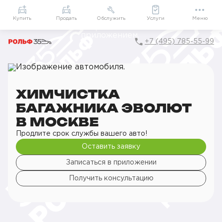
Приложение
Подарки внутри
Мой РОЛЬФ
Купить
Продать
Обслужить
Услуги
Меню
+7 (495) 785-55-99
Главная
РОЛЬФ Сервис
Сервис Evolute
Детейлинг
Химчистка
Химчистка багажника
ХИМЧИСТКА
БАГАЖНИКА ЭВОЛЮТ
В МОСКВЕ
Продлите срок службы вашего авто!
Оставить заявку
Записаться в приложении
Получить консультацию