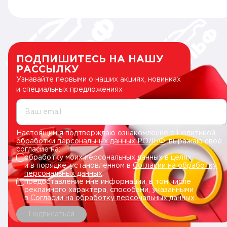
ПОДПИШИТЕСЬ НА НАШУ
РАССЫЛКУ
Узнавайте первыми о наших акциях, новинках
и специальных предложениях
Ваш email
Настоящим я подтверждаю ознакомление с
Политикой
обработки персональных данных РОЛЬФ
, выражаю свое
согласие на:
обработку моих персональных данных в целях
и в порядке, установленном в
Согласии на обработку
персональных данных
.
предоставление мне информации, в том числе
рекламного характера, способами, указанными
в
Согласии на обработку персональных данных
.
Подписаться