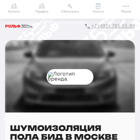
Приложение
Подарки внутри
Мой РОЛЬФ
Купить
Продать
Обслужить
Услуги
Меню
+7 (495) 785-55-99
Главная
РОЛЬФ Сервис
Сервис BYD
Детейлинг
Шумоизоляция
Шумоизоляция пола
ШУМОИЗОЛЯЦИЯ
ПОЛА БИД В МОСКВЕ