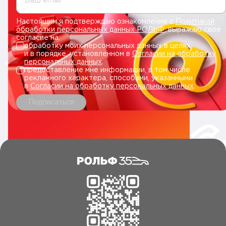
Ваш email
Настоящим я подтверждаю ознакомление с
Политикой
обработки персональных данных РОЛЬФ
, выражаю свое
согласие на:
обработку моих персональных данных в целях
и в порядке, установленном в
Согласии на обработку
персональных данных
.
предоставление мне информации, в том числе
рекламного характера, способами, указанными
в
Согласии на обработку персональных данных
.
Подписаться