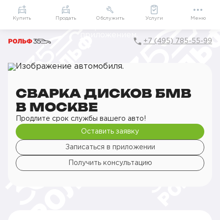
Приложение
Подарки внутри
Мой РОЛЬФ
Купить
Продать
Обслужить
Услуги
Меню
+7 (495) 785-55-99
Главная
РОЛЬФ Сервис
Сервис BMW
Шиномонтаж
Ремонт дисков
Сварка дисков
СВАРКА ДИСКОВ БМВ
В МОСКВЕ
Продлите срок службы вашего авто!
Оставить заявку
Записаться в приложении
Получить консультацию