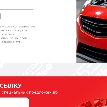
аю свое ознакомление
данных со стороны
е согласие
мации по каналам
. Подробно
тут
.
ССЫЛКУ
 и специальных предложениях