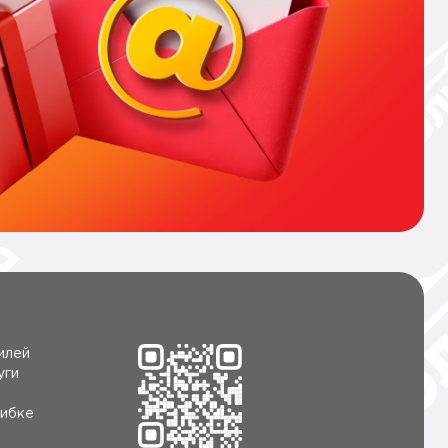
илей
уги
ибке