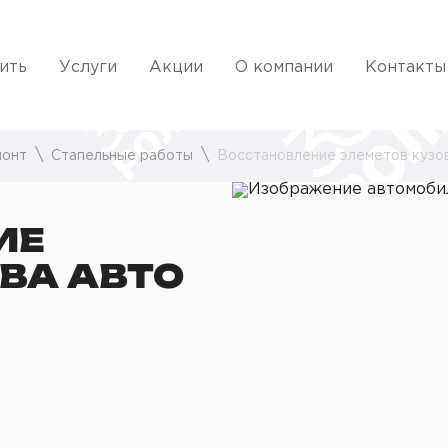
ить
Услуги
Акции
О компании
Контакты
монт
Стапельные работы
Восстановление элеметов кузо
ИЕ
ВА АВТО