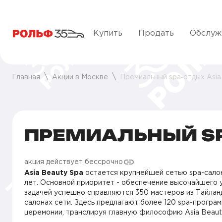
Купить
Продать
Обслуж
Главная
Акции в Москве
Премиальный spa‑отдых Asia
ПРЕМИАЛЬНЫЙ SPA
акция действует бессрочно
Asia Beauty Spa
остается крупнейшей сетью spa-сало
лет. Основной приоритет - обеспечение высочайшего у
задачей успешно справляются 350 мастеров из Тайланд
салонах сети. Здесь предлагают более 120 sра-програм
церемонии, транслируя главную философию Asia Beauty