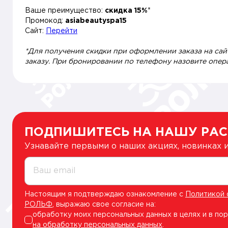
Ваше преимущество:
скидка 15%
*
Промокод:
asiabeautyspa15
Сайт:
Перейти
*Для получения скидки при оформлении заказа на са
заказу. При бронировании по телефону назовите опе
ПОДПИШИТЕСЬ НА НАШУ РА
Узнавайте первыми о наших акциях, новинках
Ваш email
Настоящим я подтверждаю ознакомление с
Политикой 
РОЛЬФ
, выражаю свое согласие на:
обработку моих персональных данных в целях и в по
на обработку персональных данных
.