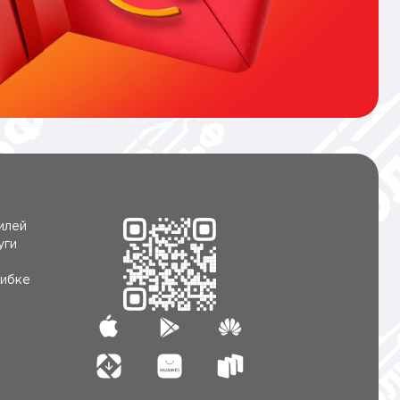
илей
уги
ибке