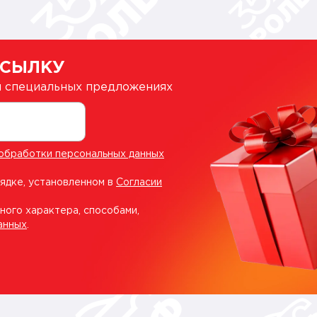
ССЫЛКУ
 и специальных предложениях
обработки персональных данных
рядке, установленном в
Согласии
ного характера, способами,
анных
.