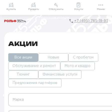
Приложение
Подарки внутри
Мой РОЛЬФ
Купить
Продать
Обслужить
Услуги
Меню
+7 (495) 785-19-93
Главная
Акции в Москве
АКЦИИ
Все акции
Новые
С пробегом
Обслуживание и ремонт
Мото и квадро
Тюнинг
Финансовые услуги
Предложения партнёров
Марка