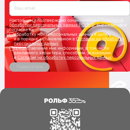
Ваш email
Настоящим я подтверждаю ознакомление с
Политикой
обработки персональных данных РОЛЬФ
, выражаю свое
согласие на:
обработку моих персональных данных в целях
и в порядке, установленном в
Согласии на обработку
персональных данных
.
предоставление мне информации, в том числе
рекламного характера, способами, указанными
в
Согласии на обработку персональных данных
.
Подписаться