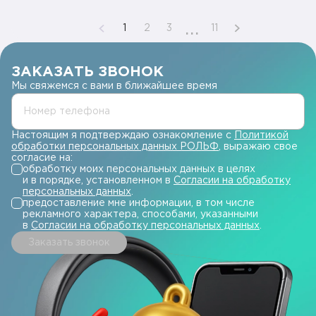
...
1
2
3
11
ЗАКАЗАТЬ ЗВОНОК
Мы свяжемся с вами в ближайшее время
Номер телефона
Настоящим я подтверждаю ознакомление с
Политикой
обработки персональных данных РОЛЬФ
, выражаю свое
согласие на:
обработку моих персональных данных в целях
и в порядке, установленном в
Согласии на обработку
персональных данных
.
предоставление мне информации, в том числе
рекламного характера, способами, указанными
в
Согласии на обработку персональных данных
.
Заказать звонок