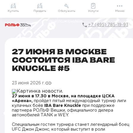
Приложение
Подарки внутри
Мой РОЛЬФ
Купить
Продать
Обслужить
Услуги
Меню
+7 (495) 785-19-93
Главная
Новости компании в Москве
27 июня в Москве состоится IBA BARE KNUCKLE #5
27 ИЮНЯ В МОСКВЕ
СОСТОИТСЯ IBA BARE
KNUCKLE #5
23 июня 2026 г.
27 июня в 17.30 в Москве, на площадке ЦСКА
«Арена»,
пройдет пятый международный турнир лиги
кулачных боёв
IBA Bare Knuckle
при поддержке
партнера РОЛЬФ Вешки, официального дилера
автомобилей TANK и WEY.
Специальным гостем турнира станет легендарный боец
UFC Джон Джонс, который выступит в роли