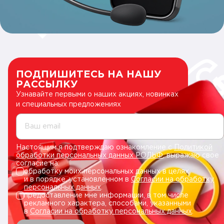
ПОДПИШИТЕСЬ НА НАШУ
РАССЫЛКУ
Узнавайте первыми о наших акциях, новинках
и специальных предложениях
Ваш email
Настоящим я подтверждаю ознакомление с
Политикой
обработки персональных данных РОЛЬФ
, выражаю свое
согласие на:
обработку моих персональных данных в целях
и в порядке, установленном в
Согласии на обработку
персональных данных
.
предоставление мне информации, в том числе
рекламного характера, способами, указанными
в
Согласии на обработку персональных данных
.